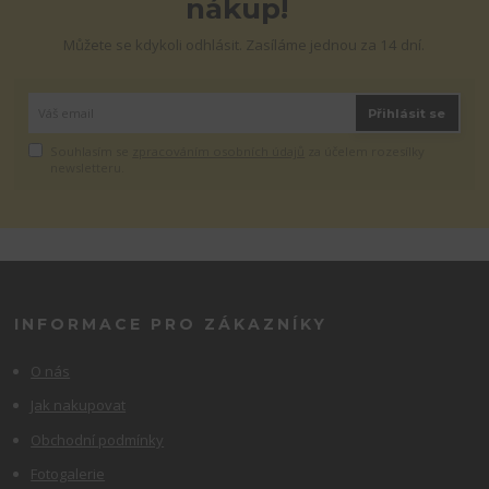
nákup!
Můžete se kdykoli odhlásit. Zasíláme jednou za 14 dní.
Přihlásit se
Souhlasím se
zpracováním osobních údajů
za účelem rozesílky
newsletteru.
INFORMACE PRO ZÁKAZNÍKY
O nás
Jak nakupovat
Obchodní podmínky
Fotogalerie