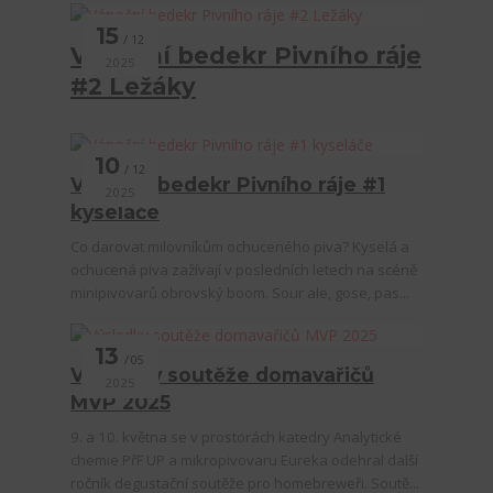
15
12
Vánoční bedekr Pivního ráje
2025
#2 Ležáky
10
12
Vánoční bedekr Pivního ráje #1
2025
kyseláče
Co darovat milovníkům ochuceného piva? Kyselá a
ochucená piva zažívají v posledních letech na scéně
minipivovarů obrovský boom. Sour ale, gose, pas...
13
05
Výsledky soutěže domavařičů
2025
MVP 2025
9. a 10. května se v prostorách katedry Analytické
chemie PřF UP a mikropivovaru Eureka odehral další
ročník degustační soutěže pro homebreweři. Soutě...