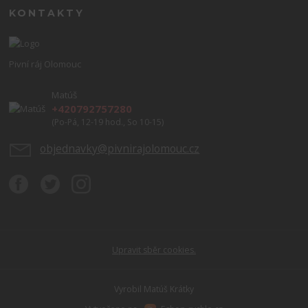
KONTAKTY
Pivní ráj Olomouc
Matúš
+420792757280
(Po-Pá, 12-19 hod., So 10-15)
objednavky@pivnirajolomouc.cz
Upravit sběr cookies.
Vyrobil Matúš Krátky