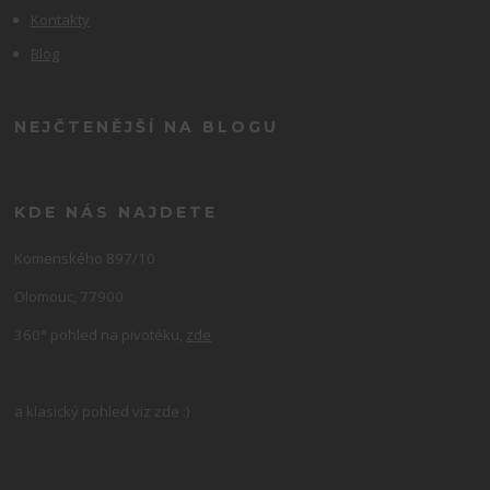
Kontakty
Blog
NEJČTENĚJŠÍ NA BLOGU
KDE NÁS NAJDETE
Komenského 897/10
Olomouc, 77900
360° pohled na pivotéku,
zde
a klasický pohled viz zde :)