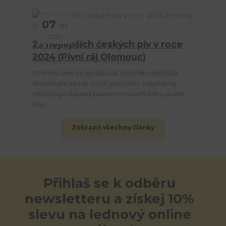
07
01
2025
23 nejlepších českých piv v roce
2024 (Pivní ráj Olomouc)
Rozhodli sme sa oprášiť náš rebríček najlepších
českých pív za rok 2024! Je to veľmi subjektívny
rebríček postavený hlavne na novinkách a pivách,
ktor...
Zobrazit všechny články
Přihlaš se k odběru
newsletteru a získej 10%
slevu na lednový online