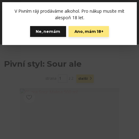
+420792757280
(Po-Pá, 12-19 hod., So 10-15)
V Pivním ráji prodáváme alkohol. Pro nákup musíte mít
0
alespoň 18 let.
0 Kč
Ne, nemám
Ano, mám 18+
Menu
Pivní styl: Sour ale
strana
z 2
další