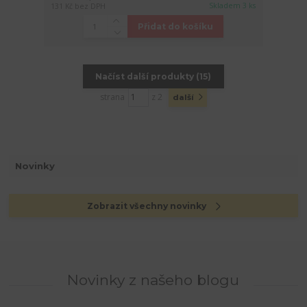
Skladem 3 ks
131 Kč
bez DPH
Přidat do košíku
Načíst další produkty (15)
strana
z 2
další
Novinky
Zobrazit všechny novinky
Novinky z našeho blogu