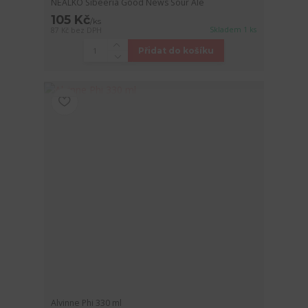
NEALKO Sibeeria Good News Sour Ale
105 Kč
/
ks
Skladem 1 ks
87 Kč
bez DPH
Přidat do košíku
Alvinne Phi 330 ml