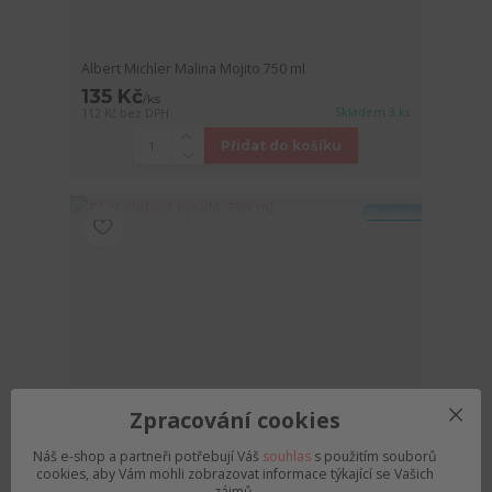
Albert Michler Malina Mojito 750 ml
135 Kč
/
ks
Skladem 3 ks
112 Kč
bez DPH
Přidat do košíku
Novinka
Zpracování cookies
Náš e-shop a partneři potřebují Váš
souhlas
s použitím souborů
cookies, aby Vám mohli zobrazovat informace týkající se Vašich
zájmů.