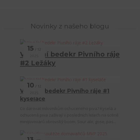
Novinky z našeho blogu
15
12
Vánoční bedekr Pivního ráje
2025
#2 Ležáky
10
12
Vánoční bedekr Pivního ráje #1
2025
kyseláče
Co darovat milovníkům ochuceného piva? Kyselá a
ochucená piva zažívají v posledních letech na scéně
minipivovarů obrovský boom. Sour ale, gose, pas...
13