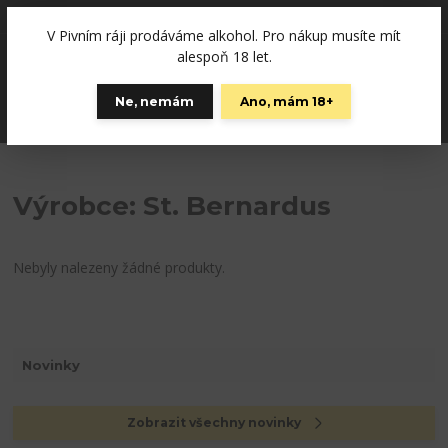
+420792757280
(Po-Pá, 12-19 hod., So 10-15)
V Pivním ráji prodáváme alkohol. Pro nákup musíte mít
0
alespoň 18 let.
0 Kč
Ne, nemám
Ano, mám 18+
Menu
Výrobce: St. Bernardus
Nebyly nalezeny žádné produkty.
Novinky
Zobrazit všechny novinky