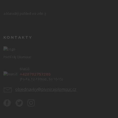
a klasický pohled viz zde :)
KONTAKTY
Pivní ráj Olomouc
Matúš
+420792757280
(Po-Pá, 12-19 hod., So 10-15)
objednavky@pivnirajolomouc.cz