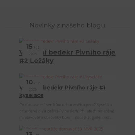
Novinky z našeho blogu
15
12
Vánoční bedekr Pivního ráje
2025
#2 Ležáky
10
12
Vánoční bedekr Pivního ráje #1
2025
kyseláče
Co darovat milovníkům ochuceného piva? Kyselá a
ochucená piva zažívají v posledních letech na scéně
minipivovarů obrovský boom. Sour ale, gose, pas...
13