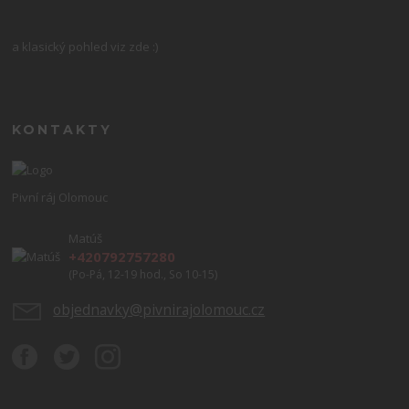
a klasický pohled viz zde :)
KONTAKTY
Pivní ráj Olomouc
Matúš
+420792757280
(Po-Pá, 12-19 hod., So 10-15)
objednavky@pivnirajolomouc.cz