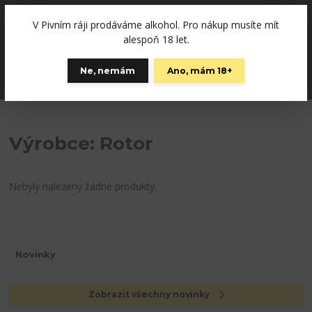
+420792757280
(Po-Pá, 12-19 hod., So 10-15)
V Pivním ráji prodáváme alkohol. Pro nákup musíte mít
0
alespoň 18 let.
0 Kč
Ne, nemám
Ano, mám 18+
Menu
Výrobce: Rotor
Nebyly nalezeny žádné produkty.
Novinky
Zobrazit všechny novinky