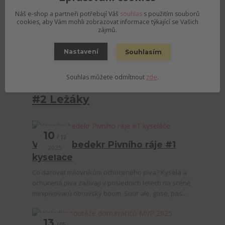
Náš e-shop a partneři potřebují Váš
souhlas
s použitím souborů
cookies, aby Vám mohli zobrazovat informace týkající se Vašich
zájmů.
Novinky z našeho blogu
Nastavení
Souhlasím
15
Souhlas můžete odmítnout
zde
.
12
Vánoční bedekr Pivního ráje
2025
#2 Ležáky
10
12
Vánoční bedekr Pivního ráje #1
2025
kyseláče
Co darovat milovníkům ochuceného piva? Kyselá a
ochucená piva zažívají v posledních letech na scéně
minipivovarů obrovský boom. Sour ale, gose, pas...
13
05