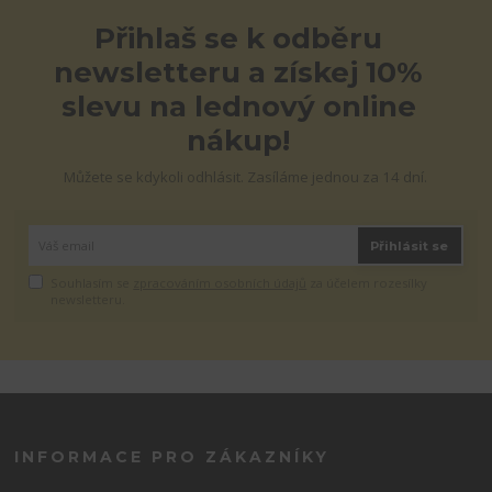
Přihlaš se k odběru
newsletteru a získej 10%
slevu na lednový online
nákup!
Můžete se kdykoli odhlásit. Zasíláme jednou za 14 dní.
Přihlásit se
Souhlasím se
zpracováním osobních údajů
za účelem rozesílky
newsletteru.
INFORMACE PRO ZÁKAZNÍKY