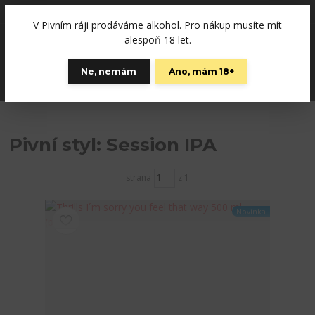
+420792757280
(Po-Pá, 12-19 hod., So 10-15)
V Pivním ráji prodáváme alkohol. Pro nákup musíte mít
0
alespoň 18 let.
0 Kč
Ne, nemám
Ano, mám 18+
Menu
Pivní styl: Session IPA
strana
z 1
Novinka