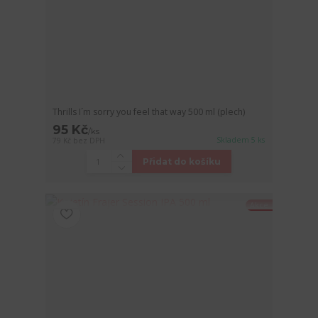
Thrills I´m sorry you feel that way 500 ml (plech)
95 Kč
/
ks
Skladem 5 ks
79 Kč
bez DPH
Přidat do košíku
Akce