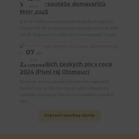
Výsledky soutěže domavařičů
2025
MVP 2025
9. a 10. května se v prostorách katedry Analytické
chemie PřF UP a mikropivovaru Eureka odehral další
ročník degustační soutěže pro homebreweři. Soutě...
07
01
2025
23 nejlepších českých piv v roce
2024 (Pivní ráj Olomouc)
Rozhodli sme sa oprášiť náš rebríček najlepších
českých pív za rok 2024! Je to veľmi subjektívny
rebríček postavený hlavne na novinkách a pivách,
ktor...
Zobrazit všechny články