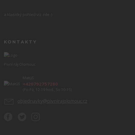
a klasický pohled viz zde :)
KONTAKTY
Pivní ráj Olomouc
Matúš
+420792757280
(Po-Pá, 12-19 hod., So 10-15)
objednavky@pivnirajolomouc.cz