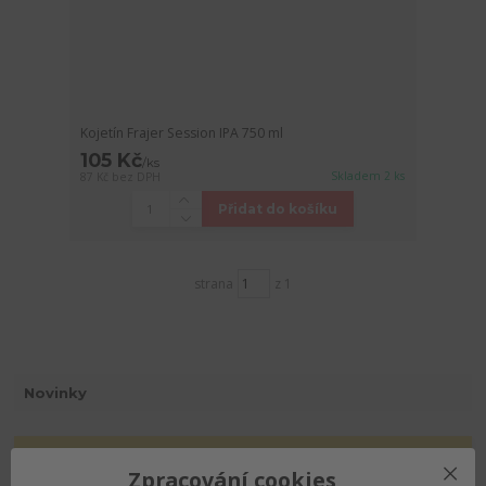
Kojetín Frajer Session IPA 750 ml
105 Kč
/
ks
Skladem 2 ks
87 Kč
bez DPH
Přidat do košíku
strana
z 1
Novinky
Zobrazit všechny novinky
Zpracování cookies