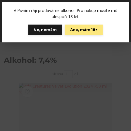
+420792757280
(Po-Pá, 12-19 hod., So 10-15)
V Pivním ráji prodáváme alkohol. Pro nákup musíte mít
0
alespoň 18 let.
0 Kč
Ne, nemám
Ano, mám 18+
Menu
Alkohol: 7,4%
strana
z 1