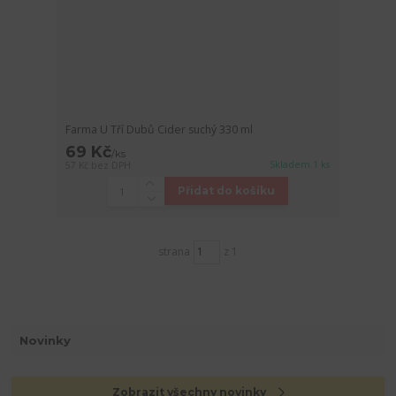
Farma U Tří Dubů Cider suchý 330 ml
69 Kč
/
ks
Skladem 1 ks
57 Kč
bez DPH
Přidat do košíku
strana
z 1
Novinky
Zobrazit všechny novinky