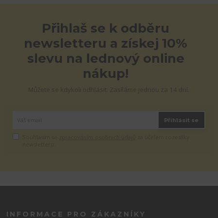
Přihlaš se k odběru
newsletteru a získej 10%
slevu na lednový online
nákup!
Můžete se kdykoli odhlásit. Zasíláme jednou za 14 dní.
Přihlásit se
Souhlasím se
zpracováním osobních údajů
za účelem rozesílky
newsletteru.
INFORMACE PRO ZÁKAZNÍKY