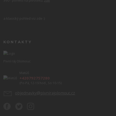
360° pohled na pivotéku,
zde
a klasický pohled viz zde :)
KONTAKTY
Pivní ráj Olomouc
Matúš
+420792757280
(Po-Pá, 12-19 hod., So 10-15)
objednavky@pivnirajolomouc.cz