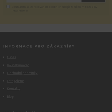
Souhlasím se
zpracováním osobních údajů
za účelem rozesílky
newsletteru.
INFORMACE PRO ZÁKAZNÍKY
O nás
Jak nakupovat
Obchodní podmínky
Fotogalerie
Kontakty
Blog