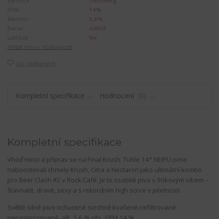
Výrobce:
Twinberg
EPM:
14%
Alkohol:
5,6%
Barva:
světlé
Laktóza:
Ne
Hlídat cenu / dostupnost
Do oblíbených
Kompletní specifikace
Hodnocení
0
Kompletní specifikace
Vhoď minci a připrav se na Final Krush. Tuhle 14° NEIPU jsme
naboostovali chmely Krush, Citra a Nectaron jako ultimátní kombo
pro Beer Clash #2 v Rock Café. Je to osobité pivo s 90kovým vibem –
šťavnaté, dravé, sexy a s rekordním high score v pitelnosti.
Světlé silné pivo ochucené svrchně kvašené nefiltrované
nepasterizované, alk. 5,6 % obj., EPM 14 %