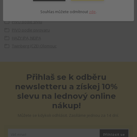
Souhlas můžete odmítnout
zde
.
Zboží zařazeno v kategoriích
PIVO podle stylu
PIVO podle pivovaru
HAZY IPA, NEIPA
Twinberg (CZE) Olomouc
Přihlaš se k odběru
newsletteru a získej 10%
slevu na lednový online
nákup!
Můžete se kdykoli odhlásit. Zasíláme jednou za 14 dní.
Přihlásit se