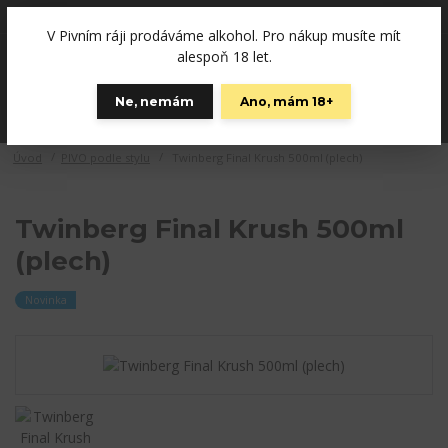
+420792757280
(Po-Pá, 12-19 hod., So 10-15)
V Pivním ráji prodáváme alkohol. Pro nákup musíte mít
0
alespoň 18 let.
0 Kč
Ne, nemám
Ano, mám 18+
Menu
Úvod
PIVO podle stylu
Twinberg Final Krush 500ml (plech)
Twinberg Final Krush 500ml
(plech)
Novinka