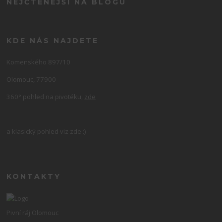
NEJČTENĚJŠÍ NA BLOGU
KDE NÁS NAJDETE
Komenského 897/10
Olomouc, 77900
360° pohled na pivotéku,
zde
a klasický pohled viz zde :)
KONTAKTY
Pivní ráj Olomouc