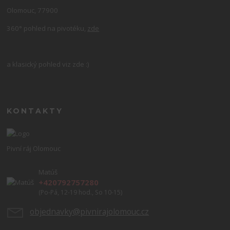
Olomouc, 77900
360° pohled na pivotéku,
zde
a klasický pohled viz zde :)
KONTAKTY
Pivní ráj Olomouc
Matúš
+420792757280
(Po-Pá, 12-19 hod., So 10-15)
objednavky@pivnirajolomouc.cz