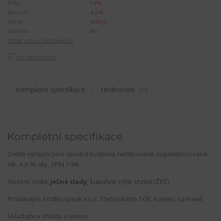
EPM:
10%
Alkohol:
4,0%
Barva:
světlé
Laktóza:
Ne
Hlídat cenu / dostupnost
Do oblíbených
Kompletní specifikace
Hodnocení
0
Kompletní specifikace
Světlé výčepní pivo spodně kvašené nefiltrované nepasterizované,
Alk. 4,0 % obj., EPM 10%
Složení: voda,
ječné slady,
kukuřice, rýže, chmel (ŽPČ)
Prodávajíci: Endlesspeak s.r.o. Třebízskeho 508, Kotelec na Hané
Skladujte v chladu a temnu.