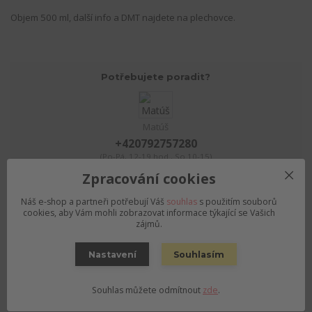
Objem 500 ml, další info a DMT najdete na plechovce.
Potřebujete poradit?
Matúš
+420792757280
(Po-Pá, 12-19 hod., So 10-15)
Zpracování cookies
objednavky@pivnirajolomouc.cz
Náš e-shop a partneři potřebují Váš
souhlas
s použitím souborů
cookies, aby Vám mohli zobrazovat informace týkající se Vašich
zájmů.
Zboží zařazeno v kategoriích
Nastavení
Souhlasím
PIVO podle stylu
PIVO podle pivovaru
Souhlas můžete odmítnout
zde
.
Světlý ležák / Pale Lager