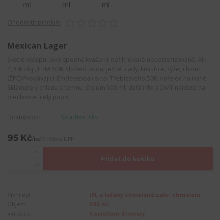
Ohodnotit produkt
Mexican Lager
Světlé výčepní pivo spodně kvašené nefiltrované nepasterizované, Alk.
4,0 % obj., EPM 10% Složení: voda, ječné slady, kukuřice, rýže, chmel
(ŽPČ) Prodávajíci: Endlesspeak s.r.o. Třebízskeho 508, Kotelec na Hané
Skladujte v chladu a temnu. Objem 500 ml, další info a DMT najdete na
plechovce.
celý popis
Dostupnost
Skladem 3 ks
95 Kč
/
ks
79 Kč
bez DPH
Přidat do košíku
Pivní styl:
IPL a ležáky chmelené zahr. chmelem
Objem:
500 ml
Výrobce:
Castellum Brewery