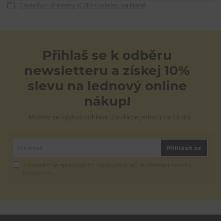
Castellum Brewery (CZE) Kostelec na Hané
Přihlaš se k odběru
newsletteru a získej 10%
slevu na lednový online
nákup!
Můžete se kdykoli odhlásit. Zasíláme jednou za 14 dní.
Přihlásit se
Souhlasím se
zpracováním osobních údajů
za účelem rozesílky
newsletteru.