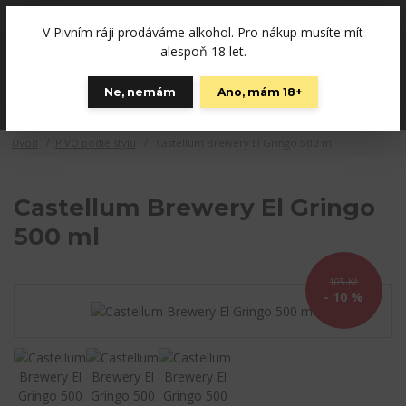
+420792757280
(Po-Pá, 12-19 hod., So 10-15)
V Pivním ráji prodáváme alkohol. Pro nákup musíte mít
0
alespoň 18 let.
0 Kč
Ne, nemám
Ano, mám 18+
Menu
Úvod
PIVO podle stylu
Castellum Brewery El Gringo 500 ml
Castellum Brewery El Gringo
500 ml
105 Kč
- 10 %