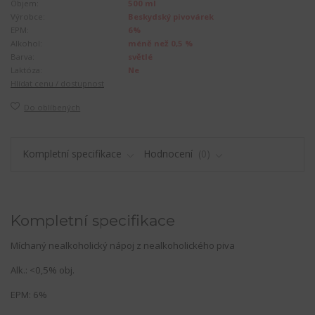
Objem:
500 ml
Výrobce:
Beskydský pivovárek
EPM:
6%
Alkohol:
méně než 0,5 %
Barva:
světlé
Laktóza:
Ne
Hlídat cenu / dostupnost
Do oblíbených
Kompletní specifikace
Hodnocení
0
Kompletní specifikace
Míchaný nealkoholický nápoj z nealkoholického piva
Alk.: <0,5% obj.
EPM: 6%