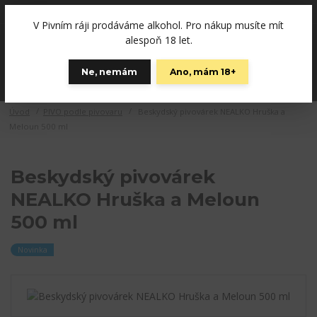
+420792757280
(Po-Pá, 12-19 hod., So 10-15)
V Pivním ráji prodáváme alkohol. Pro nákup musíte mít
0
alespoň 18 let.
0 Kč
Ne, nemám
Ano, mám 18+
Menu
Úvod
PIVO podle pivovaru
Beskydský pivovárek NEALKO Hruška a
Meloun 500 ml
Beskydský pivovárek
NEALKO Hruška a Meloun
500 ml
Novinka