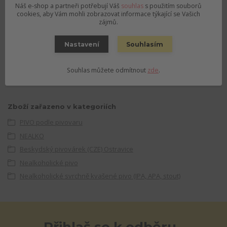
Náš e-shop a partneři potřebují Váš
souhlas
s použitím souborů
cookies, aby Vám mohli zobrazovat informace týkající se Vašich
zájmů.
Matúš
+420792757280
(Po-Pá, 12-19 hod., So 10-15)
Nastavení
Souhlasím
Souhlas můžete odmítnout
zde
.
objednavky@pivnirajolomouc.cz
Zboží zařazeno v kategoriích
PIVO podle pivovaru
NEALKO
Beskydský pivovárek (CZE) Ostravice
Nealkoholické pivo
Nealkoholické svrchně kvašené pivo (IPA, APA, stout)