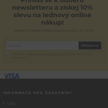
Přihlaš se k odběru
newsletteru a získej 10%
slevu na lednový online
nákup!
Můžete se kdykoli odhlásit. Zasíláme jednou za 14 dní.
Přihlásit se
Souhlasím se
zpracováním osobních údajů
za účelem rozesílky
newsletteru.
INFORMACE PRO ZÁKAZNÍKY
O nás