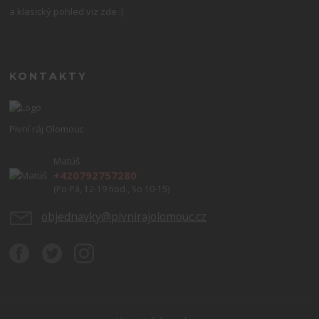
a klasický pohled viz zde :)
KONTAKTY
Pivní ráj Olomouc
Matúš
+420792757280
(Po-Pá, 12-19 hod., So 10-15)
objednavky@pivnirajolomouc.cz