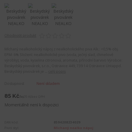
Ohodnotit produkt
Míchaný nealkoholický nápoj z nealkoholického piva Alk.: <0,5% obj.
EPM: 6% Složení: nealkoholické pivo (voda, ječný slad, chmelové
výrobky), voda, kyselina citronová, aromata, přírodní barvivo Výrobce:
Beskydský pivovárek, s.r.o., Ostravice 449, 739 14 Ostravice Untappd.
Beskydský pivovárek je ...
celý popis
Dostupnost
Není skladem
85 Kč
/
ks
70 Kč
bez DPH
Momentálně není k dispozici
EAN kód:
8594208234029
Pivní styl:
Míchaný nealko nápoj