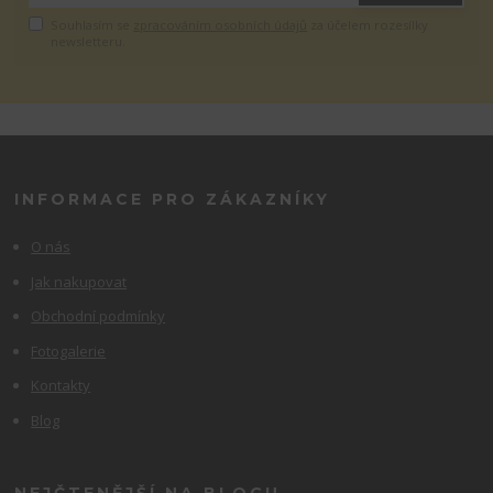
Souhlasím se
zpracováním osobních údajů
za účelem rozesílky
newsletteru.
INFORMACE PRO ZÁKAZNÍKY
O nás
Jak nakupovat
Obchodní podmínky
Fotogalerie
Kontakty
Blog