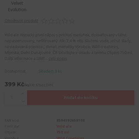
Ohodnotit produkt
Wild ale Atypický pivní nápoj s príchutí meruňek, dokvašovaný v láhvi,
nepasterizovaný, nefitlrovaný. Alk. 7,4 % obj. Složení: voda, ječné slady,
nesladovaná pšenice,, chmel, meruňky Výrobce: Wild creatures,
Mlýnská, Dolní Dunajovice, ČR Skladujte v chladu a temnu Objem 750 ml,
Další informace a DMT...
celý popis
Dostupnost
Skladem 3 ks
399 Kč
/
ks
330 Kč
bez DPH
Přidat do košíku
EAN kód:
8594192659198
Pivní styl:
Wild ale
Objem:
750 ml
Výrobce:
Wild Creatures