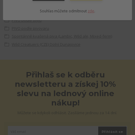
Souhlas můžete odmítnout
zde
.
Zboží zařazeno v kategoriích
PIVO podle stylu
PIVO podle pivovaru
Spontánně kvašená piva (Lambic, Wild ale, Mixed-ferm)
Wild Creatuers (CZE) Dolní Dunajovice
Přihlaš se k odběru
newsletteru a získej 10%
slevu na lednový online
nákup!
Můžete se kdykoli odhlásit. Zasíláme jednou za 14 dní.
Přihlásit se