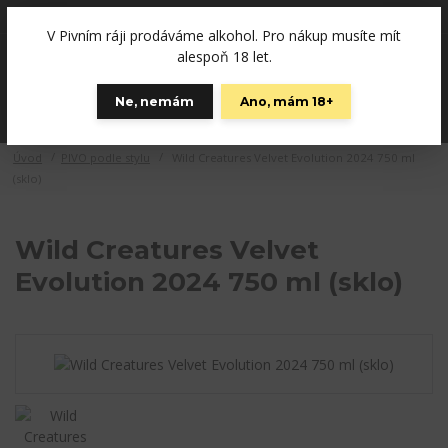
+420792757280
(Po-Pá, 12-19 hod., So 10-15)
V Pivním ráji prodáváme alkohol. Pro nákup musíte mít
0
alespoň 18 let.
0 Kč
Ne, nemám
Ano, mám 18+
Menu
Úvod
PIVO podle stylu
Wild Creatures Velvet Evolution 2024 750 ml
(sklo)
Wild Creatures Velvet
Evolution 2024 750 ml (sklo)