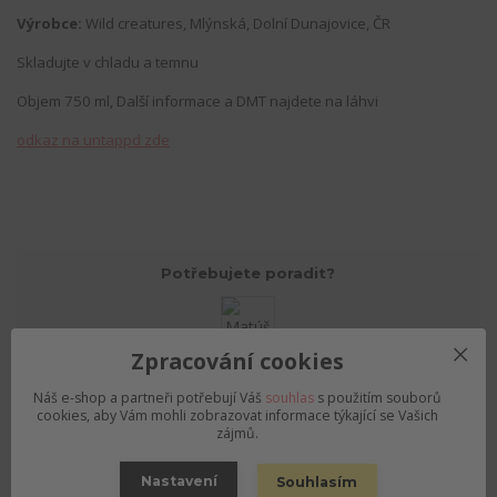
Výrobce:
Wild creatures, Mlýnská, Dolní Dunajovice, ČR
Skladujte v chladu a temnu
Objem 750 ml, Další informace a DMT najdete na láhvi
odkaz na untappd zde
Potřebujete poradit?
Matúš
Zpracování cookies
+420792757280
Náš e-shop a partneři potřebují Váš
souhlas
s použitím souborů
(Po-Pá, 12-19 hod., So 10-15)
cookies, aby Vám mohli zobrazovat informace týkající se Vašich
zájmů.
objednavky@pivnirajolomouc.cz
Nastavení
Souhlasím