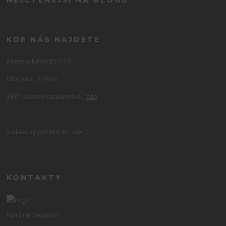
NEJČTENĚJŠÍ NA BLOGU
KDE NÁS NAJDETE
Komenského 897/10
Olomouc, 77900
360° pohled na pivotéku,
zde
a klasický pohled viz zde :)
KONTAKTY
Pivní ráj Olomouc