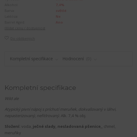
Alkohol:
7,4%
Barva:
světlé
Laktóza:
Ne
Barrel Aged:
Ano
Hlídat cenu / dostupnost
Do oblíbených
Kompletní specifikace
Hodnocení
0
Kompletní specifikace
Wild ale
Atypický pivní nápoj s príchutí meruňek, dokvašovaný v láhvi,
nepasterizovaný, nefitlrovaný.
Alk. 7,4 % obj.
Složení:
voda,
ječné slady, nesladovaná pšenice,
, chmel,
meruňky