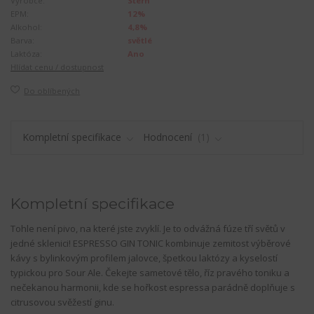
Výrobce:
Stern
EPM:
12%
Alkohol:
4,8%
Barva:
světlé
Laktóza:
Ano
Hlídat cenu / dostupnost
Do oblíbených
Kompletní specifikace
Hodnocení
1
Kompletní specifikace
Tohle není pivo, na které jste zvyklí. Je to odvážná fúze tří světů v
jedné sklenici! ESPRESSO GIN TONIC kombinuje zemitost výběrové
kávy s bylinkovým profilem jalovce, špetkou laktózy a kyselostí
typickou pro Sour Ale. Čekejte sametové tělo, říz pravého toniku a
nečekanou harmonii, kde se hořkost espressa parádně doplňuje s
citrusovou svěžestí ginu.