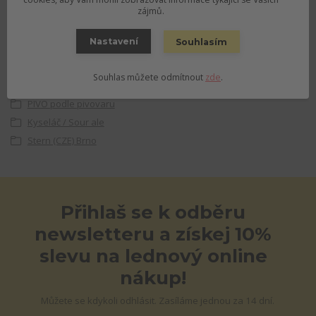
zájmů.
objednavky@pivnirajolomouc.cz
Nastavení
Souhlasím
Zboží zařazeno v kategoriích
Souhlas můžete odmítnout
zde
.
PIVO podle stylu
PIVO podle pivovaru
Kyseláč / Sour ale
Stern (CZE) Brno
Přihlaš se k odběru
newsletteru a získej 10%
slevu na lednový online
nákup!
Můžete se kdykoli odhlásit. Zasíláme jednou za 14 dní.