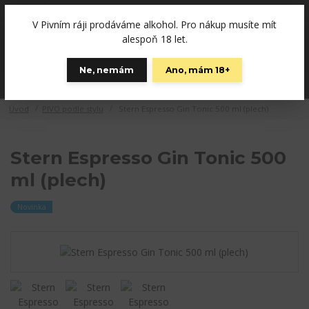
+420792757280
(Po-Pá, 12-19 hod., So 10-15)
V Pivním ráji prodáváme alkohol. Pro nákup musíte mít
0
alespoň 18 let.
0 Kč
Ne, nemám
Ano, mám 18+
Menu
Úvod
PIVO podle stylu
Stern Espresso Gin Tonic 500 ml (plech)
Stern Espresso Gin Tonic 500
ml (plech)
Novinka