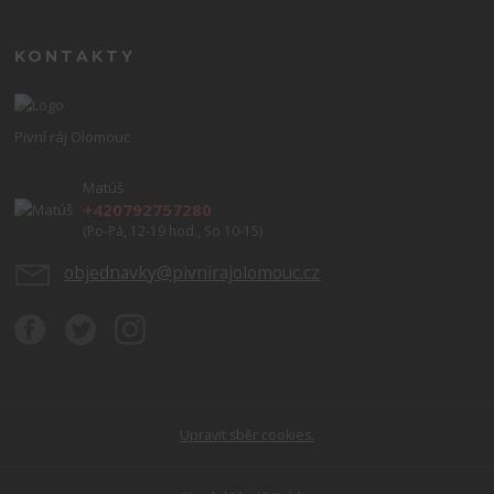
KONTAKTY
Pivní ráj Olomouc
Matúš
+420792757280
(Po-Pá, 12-19 hod., So 10-15)
objednavky@pivnirajolomouc.cz
Upravit sběr cookies.