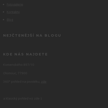
Fotogalerie
Kontakty
Blog
NEJČTENĚJŠÍ NA BLOGU
KDE NÁS NAJDETE
Komenského 897/10
Olomouc, 77900
360° pohled na pivotéku,
zde
a klasický pohled viz zde :)