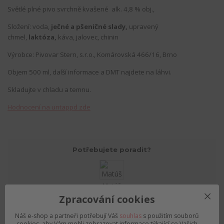
Světlé plné pivo svrchně kvašené alk. 4,8 % obj.,
Složení: voda,
ječné a pšeničné slady,
upravený
chmel,
laktóza,
káva, jalovec, chinin
Výrobce: Pivovar Stern, s.r.o., Komárovská 466/16, Brno
Objem 500 ml, další informace a DMT najdete na láhvi.
Skladujte v chladu a temnu.
Hodnocení na untappd zde
Potřebujete poradit?
Matúš
+420792757280
Zpracování cookies
(Po-Pá, 12-19 hod., So 10-15)
Náš e-shop a partneři potřebují Váš
souhlas
s použitím souborů
cookies, aby Vám mohli zobrazovat informace týkající se Vašich