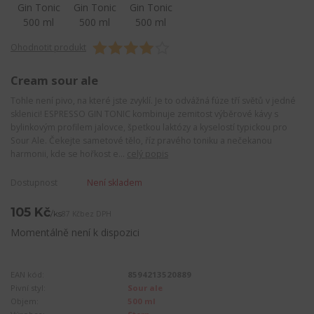
Ohodnotit produkt
Cream sour ale
Tohle není pivo, na které jste zvyklí. Je to odvážná fúze tří světů v jedné
sklenici! ESPRESSO GIN TONIC kombinuje zemitost výběrové kávy s
bylinkovým profilem jalovce, špetkou laktózy a kyselostí typickou pro
Sour Ale. Čekejte sametové tělo, říz pravého toniku a nečekanou
harmonii, kde se hořkost e...
celý popis
Dostupnost
Není skladem
105 Kč
/
ks
87 Kč
bez DPH
Momentálně není k dispozici
EAN kód:
8594213520889
Pivní styl:
Sour ale
Objem:
500 ml