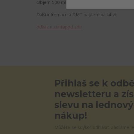
Objem 500 ml
Další informace a DMT najdete na láhvi
odkaz na untappd zde
Přihlaš se k odb
newsletteru a zí
slevu na lednový
nákup!
Můžete se kdykoli odhlásit. Zasíláme j