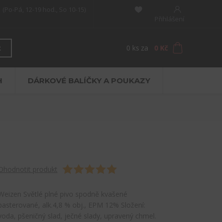
(Po-Pá, 12-19 hod., So 10-15)
Přihlášení
0
ks
za
0 Kč
t
H
DÁRKOVÉ BALÍČKY A POUKAZY
Ohodnotit produkt
Weizen Světlé plné pivo spodně kvašené
pasterované, alk.4,8 % obj., EPM 12% Složení:
voda, pšeničný slad, ječné slady, upravený chmel.