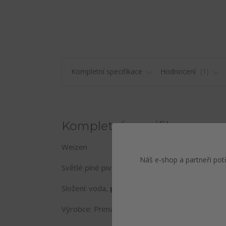
Kompletní specifikace
Hodnocení
1
Kompletní specifikace
Weizen
Náš e-shop a partneři pot
Světlé plné pivo spodně kvašené pasterované, 
Složení: voda,
pšeničný slad,
ječné slady,
upra
Výrobce: Primátor,a.s., DObrošovská 130, 547 