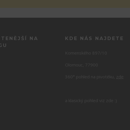
ČTENĚJŠÍ NA
KDE NÁS NAJDETE
GU
Komenského 897/10
Olomouc, 77900
360° pohled na pivotéku,
zde
a klasický pohled viz zde :)