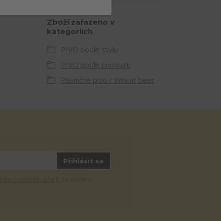
Zboží zařazeno v
kategoriích
PIVO podle stylu
PIVO podle pivovaru
Pšeničné pivo / Wheat beer
Přihlásit se
ním osobních údajů
za účelem