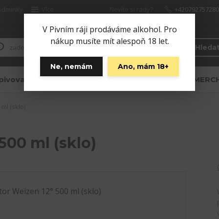
odmínky
Více
Nevíte si rady?
+420792757280
Zavolejte.
V Pivním ráji prodáváme alkohol. Pro
nákup musíte mít alespoň 18 let.
Hleda
Ne, nemám
Ano, mám 18+
pivovaru
CIDER
NEALKO
MERC
ml (sklo)
500 ml (sklo)