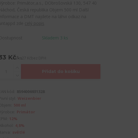
Výrobce: Primátor,a.s., DObrošovská 130, 547 40
Náchod, Česká republika Objem 500 ml Další
informace a DMT najdete na láhvi odkaz na
untappd zde
celý popis
Dostupnost
Skladem 3 ks
33 Kč
/
ks
27 Kč
bez DPH
Přidat do košíku
EAN kód:
8594006931328
Pivní styl:
Weizenbier
Objem:
500 ml
Výrobce:
Primátor
EPM:
12%
Alkohol:
4,8%
Barva:
světlé