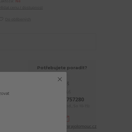
Laktóza:
Ne
Hlídat cenu / dostupnost
Do oblíbených
Potřebujete poradit?
Matúš
zovat
+420792757280
(Po-Pá, 12-19 hod., So 10-15)
objednavky@pivnirajolomouc.cz