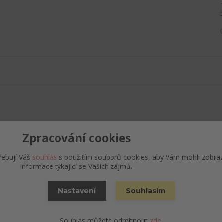
Zpracování cookies
řebují Váš
souhlas
s použitím souborů cookies, aby Vám mohli zobra
alk.4,8 % obj., EPM 12%
informace týkající se Vašich zájmů.
vený chmel.
Nastavení
Souhlasím
40 Náchod, Česká republika
Souhlas můžete odmítnout
zde
.