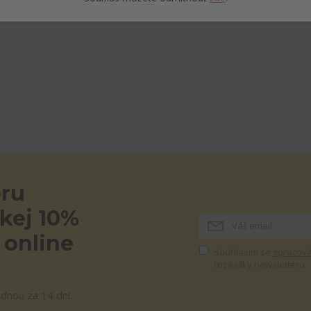
ěru
skej 10%
 online
Souhlasím se
zpracová
rozesílky newsletteru.
ednou za 14 dní.