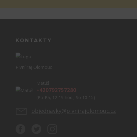
KONTAKTY
Pivní ráj Olomouc
Matúš
+420792757280
(Po-Pá, 12-19 hod., So 10-15)
objednavky@pivnirajolomouc.cz