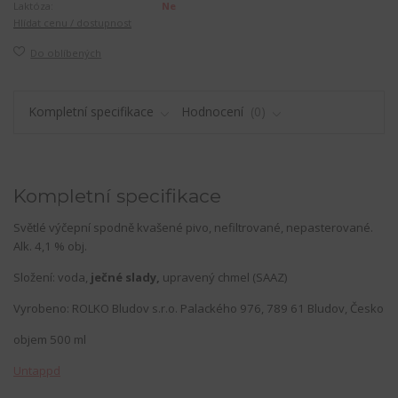
Laktóza:
Ne
Hlídat cenu / dostupnost
Do oblíbených
Kompletní specifikace
Hodnocení
0
Kompletní specifikace
Světlé výčepní spodně kvašené pivo, nefiltrované, nepasterované.
Alk. 4,1 % obj.
Složení: voda,
ječné slady,
upravený chmel (SAAZ)
Vyrobeno: ROLKO Bludov s.r.o. Palackého 976, 789 61 Bludov, Česko
objem 500 ml
Untappd