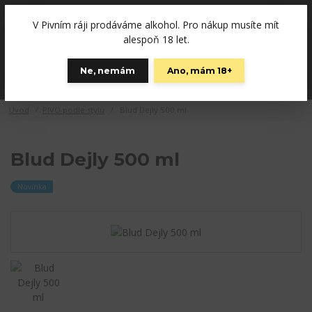
+420792757280
(Po-Pá, 12-19 hod., So 10-15)
V Pivním ráji prodáváme alkohol. Pro nákup musíte mít
0
alespoň 18 let.
0 Kč
Ne, nemám
Ano, mám 18+
Menu
Úvod
PIVO podle stylu
Blud Dejly 500 ml
Blud Dejly 500 ml
Novinka