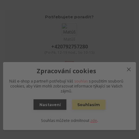
Potřebujete poradit?
Matúš
+420792757280
(Po-Pá, 12-19 hod., So 10-15)
Zpracování cookies
objednavky@pivnirajolomouc.cz
Náš e-shop a partneři potřebují Váš
souhlas
s použitím souborů
cookies, aby Vám mohli zobrazovat informace týkající se Vašich
Zboží zařazeno v kategoriích
zájmů.
PIVO podle stylu
Nastavení
Souhlasím
PIVO podle pivovaru
Světlý ležák / Pale Lager
Souhlas můžete odmítnout
zde
.
Blud (CZE), Bludov