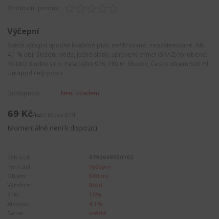
Ohodnotit produkt
Výčepní
Světlé výčepní spodně kvašené pivo, nefiltrované, nepasterované. Alk.
4,1 % obj. Složení: voda, ječné slady, upravený chmel (SAAZ) Vyrobeno:
ROLKO Bludov s.r.o. Palackého 976, 789 61 Bludov, Česko objem 500 ml
Untappd
celý popis
Dostupnost
Není skladem
69 Kč
/
ks
57 Kč
bez DPH
Momentálně není k dispozici
EAN kód:
0792649350102
Pivní styl:
Výčepní
Objem:
500 ml
Výrobce:
Blud
EPM:
10%
Alkohol:
4,1%
Barva:
světlé