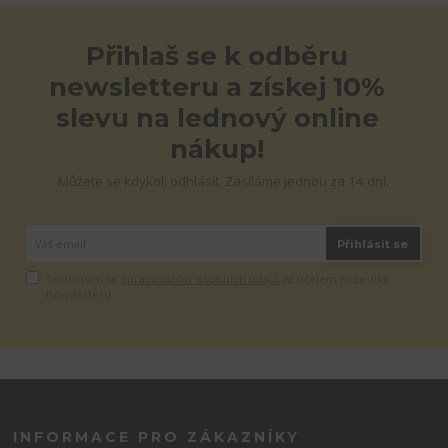
Přihlaš se k odběru
newsletteru a získej 10%
slevu na lednový online
nákup!
Můžete se kdykoli odhlásit. Zasíláme jednou za 14 dní.
Přihlásit se
Souhlasím se
zpracováním osobních údajů
za účelem rozesílky
newsletteru.
INFORMACE PRO ZÁKAZNÍKY