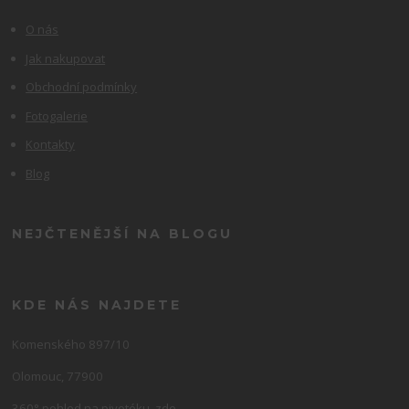
O nás
Jak nakupovat
Obchodní podmínky
Fotogalerie
Kontakty
Blog
NEJČTENĚJŠÍ NA BLOGU
KDE NÁS NAJDETE
Komenského 897/10
Olomouc, 77900
360° pohled na pivotéku,
zde