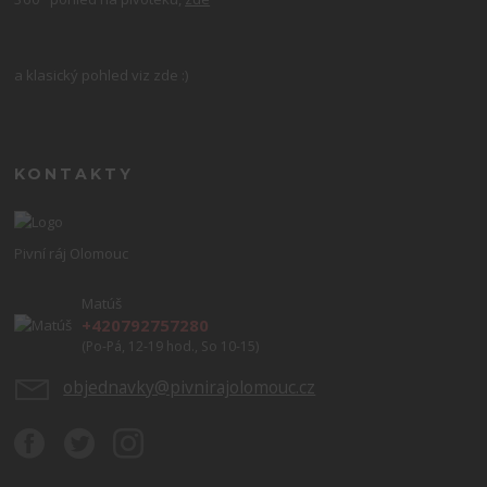
a klasický pohled viz zde :)
KONTAKTY
Pivní ráj Olomouc
Matúš
+420792757280
(Po-Pá, 12-19 hod., So 10-15)
objednavky@pivnirajolomouc.cz