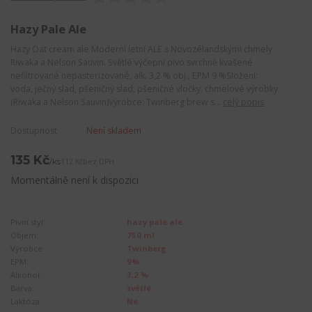
Hazy Pale Ale
Hazy Oat cream ale Moderní letní ALE s Novozélandskými chmely
Riwaka a Nelson Sauvin. Světlé výčepní pivo svrchně kvašené
nefiltrované nepasterizované, alk. 3,2 % obj., EPM 9 %Složení:
voda, ječný slad, pšeničný slad, pšeničné vločky, chmelové výrobky
(Riwaka a Nelson Sauvin)Výrobce: Twinberg brew s...
celý popis
Dostupnost
Není skladem
135 Kč
/
ks
112 Kč
bez DPH
Momentálně není k dispozici
Pivní styl:
hazy pale ale
Objem:
750 ml
Výrobce:
Twinberg
EPM:
9%
Alkohol:
3,2 %
Barva:
světlé
Laktóza:
Ne