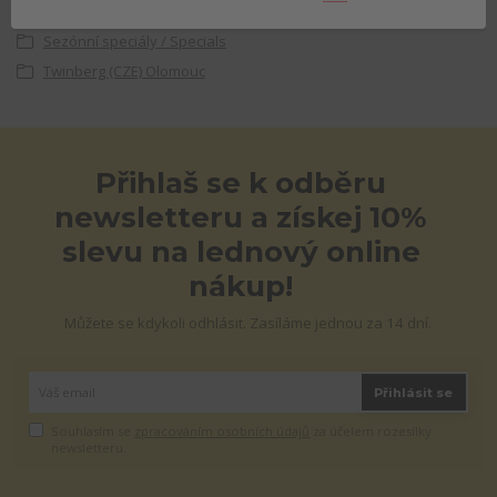
HAZY IPA, NEIPA
Sezónní speciály / Specials
Twinberg (CZE) Olomouc
Přihlaš se k odběru
newsletteru a získej 10%
slevu na lednový online
nákup!
Můžete se kdykoli odhlásit. Zasíláme jednou za 14 dní.
Přihlásit se
Souhlasím se
zpracováním osobních údajů
za účelem rozesílky
newsletteru.