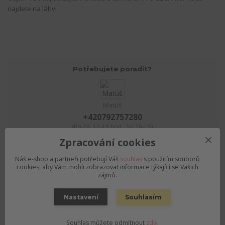
najdete na láhvi
Potřebujete poradit?
Matúš
+420792757280
(Po-Pá, 12-19 hod., So 10-15)
Zpracování cookies
objednavky@pivnirajolomouc.cz
Náš e-shop a partneři potřebují Váš
souhlas
s použitím souborů
cookies, aby Vám mohli zobrazovat informace týkající se Vašich
zájmů.
Zboží zařazeno v kategoriích
Nastavení
Souhlasím
PIVO podle stylu
PIVO podle pivovaru
Souhlas můžete odmítnout
zde
.