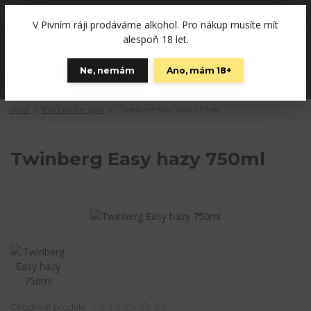
+420792757280
(Po-Pá, 12-19 hod., So 10-15)
V Pivním ráji prodáváme alkohol. Pro nákup musíte mít
0
alespoň 18 let.
0 Kč
Ne, nemám
Ano, mám 18+
Menu
Úvod
PIVO podle stylu
Twinberg Easy hazy 750ml
Twinberg Easy hazy 750ml
Ohodnotit produkt