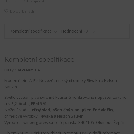
Hlídat cenu / dostupnost
Do oblíbených
Kompletní specifikace
Hodnocení
0
Kompletní specifikace
Hazy Oat cream ale
Moderní letní ALE s Novozélandskými chmely Riwaka a Nelson
Sauvin.
Světlé výčepní pivo svrchně kvašené nefiltrované nepasterizované,
alk. 3,2 % obj., EPM 9 %
Složení: voda,
ječný slad, pšeničný slad, pšeničné vločky,
chmelové výrobky (Riwaka a Nelson Sauvin)
Výrobce: Twinberg brew s.r.o., řepčínska 340/105, Olomouc-Řepčín
Objem 750 ml, udržujte v chladu a temnu. DMT a další informace