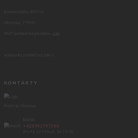
Komenského 897/10
Olomouc, 77900
360° pohled na pivotéku,
zde
a klasický pohled viz zde :)
KONTAKTY
Pivní ráj Olomouc
Matúš
+420792757280
(Po-Pá, 12-19 hod., So 10-15)