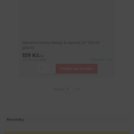
Sibeeria Yummy Mango & Apricot 22° 500 ml
(plech)
159 Kč
/
ks
Skladem 1 ks
131 Kč
bez DPH
Přidat do košíku
strana
z 1
Novinky