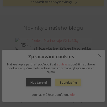
Zobrazit všechny novinky
Novinky z našeho blogu
15
12
Vánoční bedekr Pivního ráje
2025
#2 Ležáky
Zpracování cookies
Náš e-shop a partneři potřebují Váš
souhlas
s použitím souborů
cookies, aby Vám mohli zobrazovat informace týkající se Vašich
zájmů.
10
12
Vánoční bedekr Pivního ráje #1
2025
Nastavení
Souhlasím
kyseláče
Co darovat milovníkům ochuceného piva? Kyselá a
Souhlas můžete odmítnout
zde
.
ochucená piva zažívají v posledních letech na scéně
minipivovarů obrovský boom. Sour ale, gose, pas...