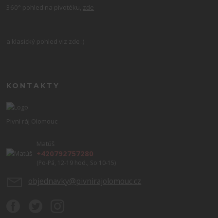
360° pohled na pivotéku,
zde
a klasický pohled viz zde :)
KONTAKTY
Pivní ráj Olomouc
Matúš
+420792757280
(Po-Pá, 12-19 hod., So 10-15)
objednavky@pivnirajolomouc.cz