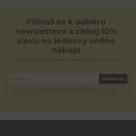
Přihlaš se k odběru
newsletteru a získej 10%
slevu na lednový online
nákup!
Můžete se kdykoli odhlásit. Zasíláme jednou za 14 dní.
Přihlásit se
Souhlasím se
zpracováním osobních údajů
za účelem rozesílky
newsletteru.