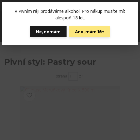
+420792757280
(Po-Pá, 12-19 hod., So 10-15)
V Pivním ráji prodáváme alkohol. Pro nákup musíte mít
0
alespoň 18 let.
0 Kč
Ne, nemám
Ano, mám 18+
Menu
Pivní styl: Pastry sour
strana
z 1