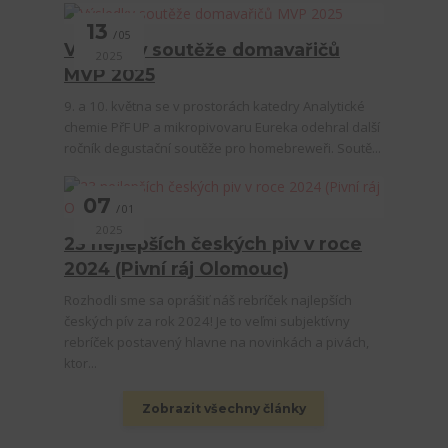
13
05
Výsledky soutěže domavařičů
2025
MVP 2025
9. a 10. května se v prostorách katedry Analytické
chemie PřF UP a mikropivovaru Eureka odehral další
ročník degustační soutěže pro homebreweři. Soutě...
07
01
2025
23 nejlepších českých piv v roce
2024 (Pivní ráj Olomouc)
Rozhodli sme sa oprášiť náš rebríček najlepších
českých pív za rok 2024! Je to veľmi subjektívny
rebríček postavený hlavne na novinkách a pivách,
ktor...
Zobrazit všechny články